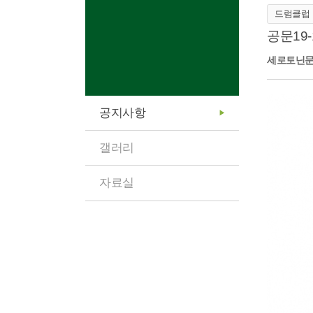
드럼클럽
공문19
세로토닌
공지사항
갤러리
자료실