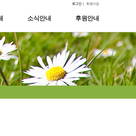
로그인
|
회원가입
내
소식안내
후원안내
럼클럽
공지사항
후원안내
강
갤러리
육
자료실