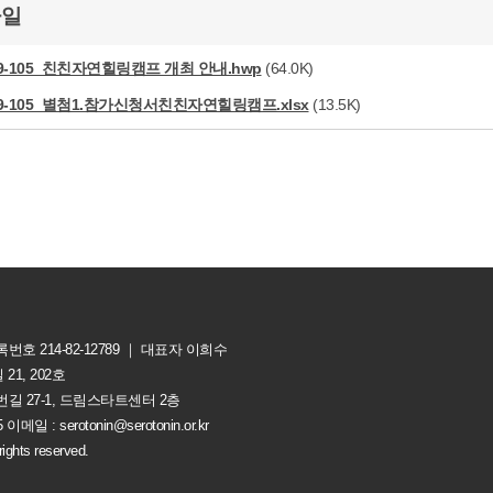
파일
9-105_친친자연힐링캠프 개최 안내.hwp
(64.0K)
9-105_별첨1.참가신청서친친자연힐링캠프.xlsx
(13.5K)
 214-82-12789 ｜ 대표자 이희수
21, 202호
7번길 27-1, 드림스타트센터 2층
 이메일 : serotonin@serotonin.or.kr
ghts reserved.