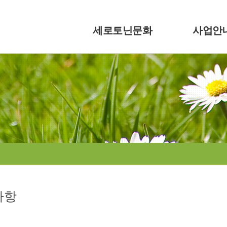
세로토닌문화
사업안
인사말
세로토닌드
세로토닌문화는?
세로토닌건
연혁
세로토닌교
오시는길
사항