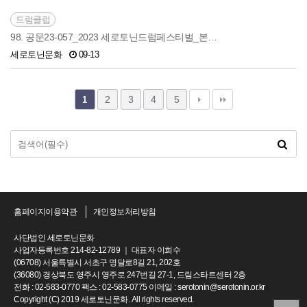
드럼클럽
98. 공문23-057_2023 세로토닌드럼페스티벌_본…
세로토닌문화
09-13
2
3
4
5
1
홈페이지이용약관
개인정보처리방침
사단법인 세로토닌문화
사업자등록번호 214-82-12789 ｜ 대표자 이희수
(06708) 서울특별시 서초구 명달로8길 21, 202호
(36080) 경상북도 영주시 영주로 247번길 27-1, 드림스타트센터 2층
전화 : 02-583-0770 팩스 : 02-583-0775 이메일 : serotonin@serotonin.or.kr
Copyright (C) 2019 세로토닌문화. All rights reserved.