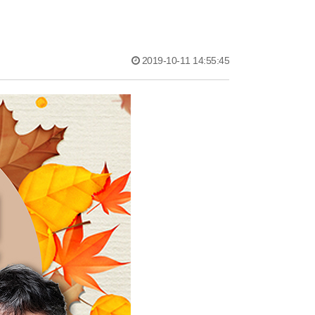
2019-10-11 14:55:45