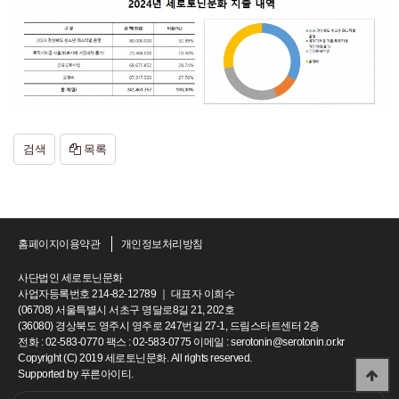
검색
목록
홈페이지이용약관
개인정보처리방침
사단법인 세로토닌문화
사업자등록번호 214-82-12789 ｜ 대표자 이희수
(06708) 서울특별시 서초구 명달로8길 21, 202호
(36080) 경상북도 영주시 영주로 247번길 27-1, 드림스타트센터 2층
전화 : 02-583-0770 팩스 : 02-583-0775 이메일 : serotonin@serotonin.or.kr
Copyright (C) 2019 세로토닌문화. All rights reserved.
Supported by
푸른아이티.